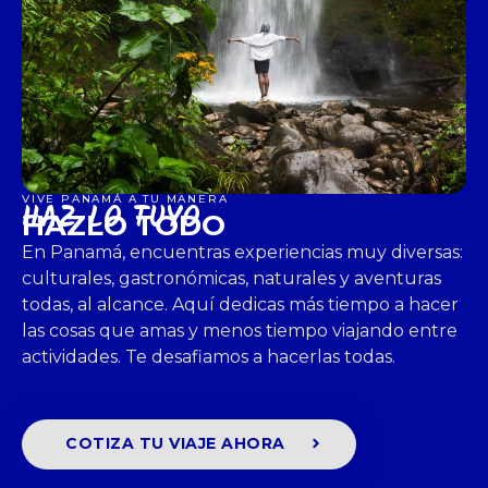
VIVE PANAMÁ A TU MANERA
HAZ LO TUYO
HAZLO TODO
En Panamá, encuentras experiencias muy diversas:
culturales, gastronómicas, naturales y aventuras
todas, al alcance. Aquí dedicas más tiempo a hacer
las cosas que amas y menos tiempo viajando entre
actividades. Te desafiamos a hacerlas todas.
COTIZA TU VIAJE AHORA