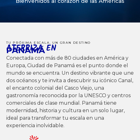
Bienvenidos al corazón de las Américas
TU PRÓXIMA ESCALA, UN GRAN DESTINO
ATERRIZA EN
PANAMÁ
Conectada con más de 80 ciudades en América y
Europa, Ciudad de Panamá es el punto donde el
mundo se encuentra. Un destino vibrante que une
dos océanos y te invita a descubrir su icónico Canal,
el encanto colonial del Casco Viejo, una
gastronomía reconocida por la UNESCO y centros
comerciales de clase mundial. Panamá tiene
modernidad, historia y cultura en un solo lugar,
ideal para transformar tu escala en una
experiencia inolvidable.