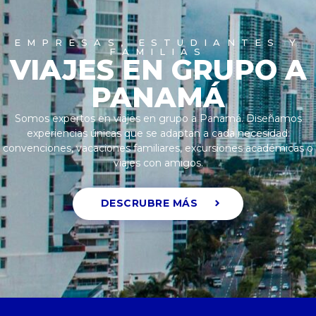
EMPRESAS, ESTUDIANTES Y
FAMILIAS
VIAJES EN GRUPO A
PANAMÁ
Somos expertos en viajes en grupo a Panamá. Diseñamos
experiencias únicas que se adaptan a cada necesidad:
convenciones, vacaciones familiares, excursiones académicas o
viajes con amigos.
DESCRUBRE MÁS